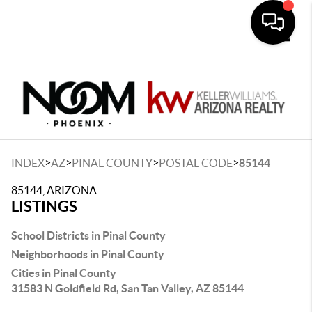
Toggle
>
>
>
>
INDEX
AZ
PINAL COUNTY
POSTAL CODE
85144
85144, ARIZONA
LISTINGS
School Districts in Pinal County
Neighborhoods in Pinal County
Cities in Pinal County
31583 N Goldfield Rd, San Tan Valley, AZ 85144